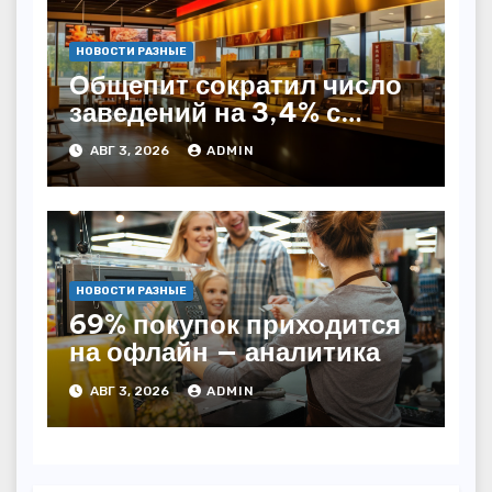
НОВОСТИ РАЗНЫЕ
Общепит сократил число
заведений на 3,4% с
начала года — INFOLine
АВГ 3, 2026
ADMIN
НОВОСТИ РАЗНЫЕ
69% покупок приходится
на офлайн — аналитика
АВГ 3, 2026
ADMIN