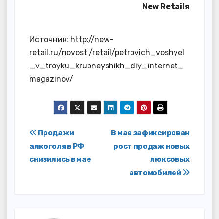
New Retailя
Источник: http://new-
retail.ru/novosti/retail/petrovich_voshyel
_v_troyku_krupneyshikh_diy_internet_
magazinov/
Навигация
Продажи
В мае зафиксирован
алкоголя в РФ
рост продаж новых
по
снизились в мае
люксовых
записям
автомобилей