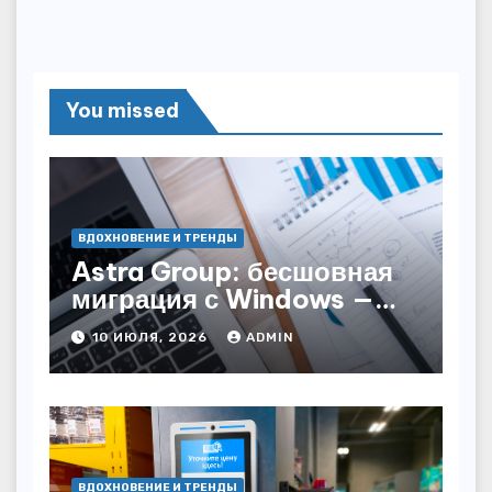
You missed
ВДОХНОВЕНИЕ И ТРЕНДЫ
Astra Group: бесшовная
миграция с Windows —
как сохранить бизнес-
10 ИЮЛЯ, 2026
ADMIN
непрерывность
ВДОХНОВЕНИЕ И ТРЕНДЫ