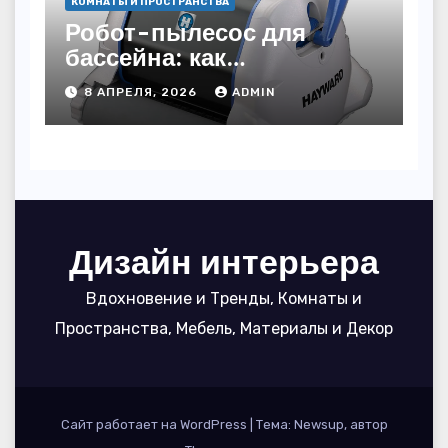
КОМНАТЫ И ПРОСТРАНСТВА
Робот-пылесос для
бассейна: как
пользоваться, чтобы
8 АПРЕЛЯ, 2026
ADMIN
вода блестела, а
устройство служило 7
сезонов
Дизайн интерьера
Вдохновение и Тренды, Комнаты и
Пространства, Мебель, Материалы и Декор
Сайт работает на WordPress
|
Тема: Newsup, автор