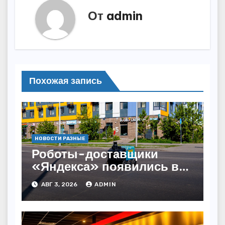
От
admin
Похожая запись
НОВОСТИ РАЗНЫЕ
Роботы-доставщики
«Яндекса» появились в
Казахстане
АВГ 3, 2026
ADMIN