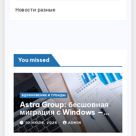
Новости разные
You missed
ВДОХНОВЕНИЕ И ТРЕНДЫ
Astra Group: бесшовная
миграция с Windows —
как сохранить бизнес-
10 ИЮЛЯ, 2026
ADMIN
непрерывность