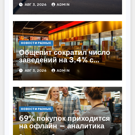
Казахстане
АВГ 3, 2026
ADMIN
НОВОСТИ РАЗНЫЕ
Общепит сократил число
заведений на 3,4% с
начала года — INFOLine
АВГ 3, 2026
ADMIN
НОВОСТИ РАЗНЫЕ
69% покупок приходится
на офлайн — аналитика