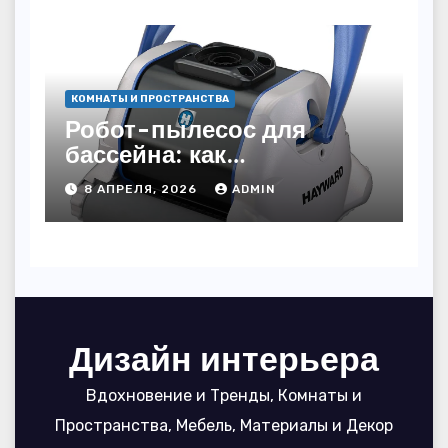
КОМНАТЫ И ПРОСТРАНСТВА
Робот-пылесос для
бассейна: как
пользоваться, чтобы
8 АПРЕЛЯ, 2026
ADMIN
вода блестела, а
устройство служило 7
сезонов
Дизайн интерьера
Вдохновение и Тренды, Комнаты и
Пространства, Мебель, Материалы и Декор