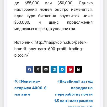
до $55,000 или $50,000. Однако
настроения людей быстро изменятся,
едва курс биткоина опустится ниже
$50,000, и шанс продолжения
медвежьего тренда увеличится.
Источник: http://happycoin.club/peter-
brandt-how-earn-600-profit-trading-
bitcoin/
Навигация
«Монетка»
«ВкусВилл» за год
открыла 4000-й
передал на
по
магазин
переработку почти
записям
1,3 млн килограммов