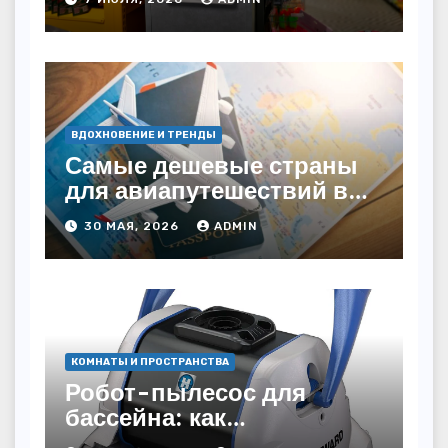
ВДОХНОВЕНИЕ И ТРЕНДЫ
Самые дешевые страны
для авиапутешествий в
2026 году: куда слетать за
30 МАЯ, 2026
ADMIN
копейки?
КОМНАТЫ И ПРОСТРАНСТВА
Робот-пылесос для
бассейна: как
пользоваться, чтобы