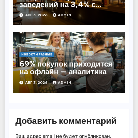
заведений на 3,4% с
начала года — INFOLine
АВГ 3, 2026
ADMIN
НОВОСТИ РАЗНЫЕ
69% покупок приходится
на офлайн — аналитика
АВГ 3, 2026
ADMIN
Добавить комментарий
Ваш адрес email не будет опубликован.