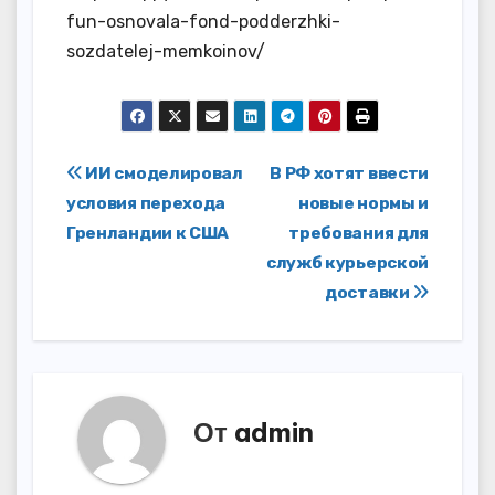
fun-osnovala-fond-podderzhki-
sozdatelej-memkoinov/
Навигация
ИИ смоделировал
В РФ хотят ввести
условия перехода
новые нормы и
по
Гренландии к США
требования для
записям
служб курьерской
доставки
От
admin