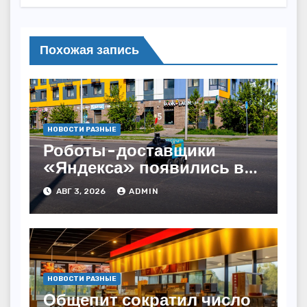
Похожая запись
НОВОСТИ РАЗНЫЕ
Роботы-доставщики
«Яндекса» появились в
Казахстане
АВГ 3, 2026
ADMIN
НОВОСТИ РАЗНЫЕ
Общепит сократил число