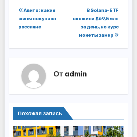
Навигация
Авито: какие
В Solana-ETF
шины покупают
вложили $69,5 млн
по
россияне
за день, но курс
записям
монеты замер
От
admin
Похожая запись