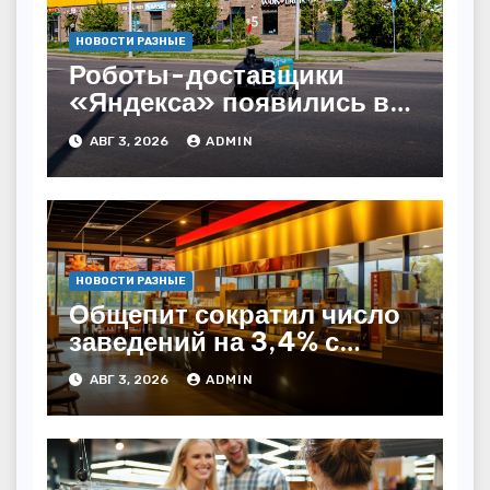
НОВОСТИ РАЗНЫЕ
Роботы-доставщики
«Яндекса» появились в
Казахстане
АВГ 3, 2026
ADMIN
НОВОСТИ РАЗНЫЕ
Общепит сократил число
заведений на 3,4% с
начала года — INFOLine
АВГ 3, 2026
ADMIN