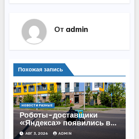
От
admin
Похожая запись
НОВОСТИ РАЗНЫЕ
Роботы-доставщики
«Яндекса» появились в
Казахстане
АВГ 3, 2026
ADMIN