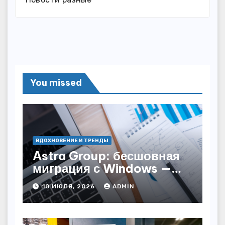
You missed
ВДОХНОВЕНИЕ И ТРЕНДЫ
Astra Group: бесшовная
миграция с Windows —
как сохранить бизнес-
10 ИЮЛЯ, 2026
ADMIN
непрерывность