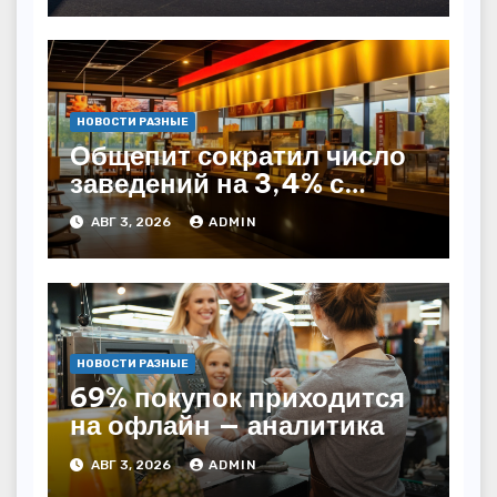
НОВОСТИ РАЗНЫЕ
Общепит сократил число
заведений на 3,4% с
начала года — INFOLine
АВГ 3, 2026
ADMIN
НОВОСТИ РАЗНЫЕ
69% покупок приходится
на офлайн — аналитика
АВГ 3, 2026
ADMIN