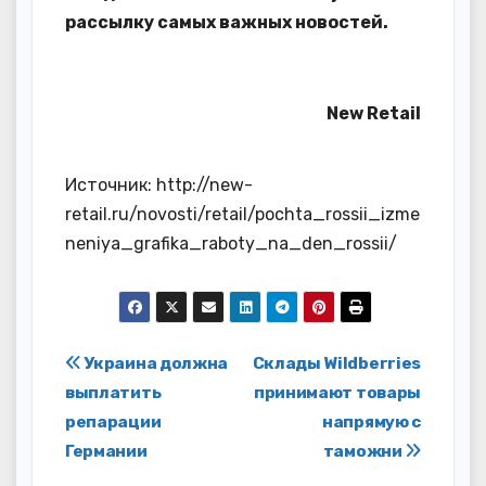
рассылку самых важных новостей.
New Retail
Источник: http://new-
retail.ru/novosti/retail/pochta_rossii_izme
neniya_grafika_raboty_na_den_rossii/
Навигация
Украина должна
Склады Wildberries
выплатить
принимают товары
по
репарации
напрямую с
записям
Германии
таможни