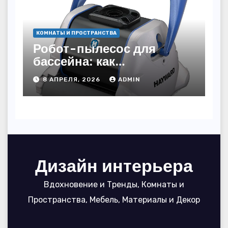
КОМНАТЫ И ПРОСТРАНСТВА
Робот-пылесос для
бассейна: как
пользоваться, чтобы
8 АПРЕЛЯ, 2026
ADMIN
вода блестела, а
устройство служило 7
сезонов
Дизайн интерьера
Вдохновение и Тренды, Комнаты и
Пространства, Мебель, Материалы и Декор