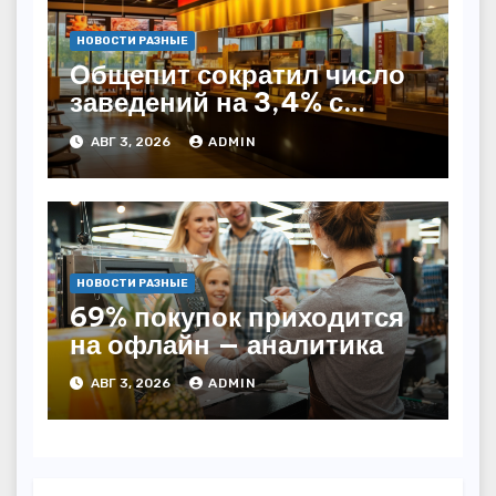
НОВОСТИ РАЗНЫЕ
Общепит сократил число
заведений на 3,4% с
начала года — INFOLine
АВГ 3, 2026
ADMIN
НОВОСТИ РАЗНЫЕ
69% покупок приходится
на офлайн — аналитика
АВГ 3, 2026
ADMIN