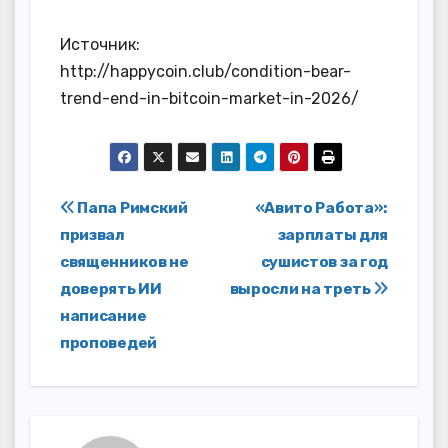
Источник:
http://happycoin.club/condition-bear-
trend-end-in-bitcoin-market-in-2026/
Навигация
Папа Римский
«Авито Работа»:
призвал
зарплаты для
по
священников не
сушистов за год
записям
доверять ИИ
выросли на треть
написание
проповедей