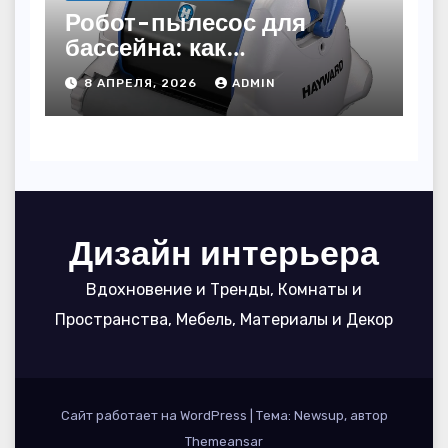
Робот-пылесос для
бассейна: как
пользоваться, чтобы
8 АПРЕЛЯ, 2026
ADMIN
вода блестела, а
устройство служило 7
сезонов
Дизайн интерьера
Вдохновение и Тренды, Комнаты и
Пространства, Мебель, Материалы и Декор
Сайт работает на WordPress
|
Тема: Newsup, автор
Themeansar