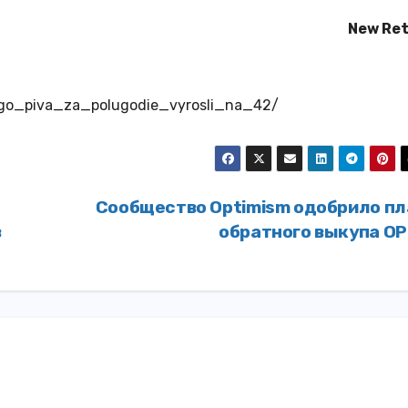
New Ret
enogo_piva_za_polugodie_vyrosli_na_42/
Сообщество Optimism одобрило пл
в
обратного выкупа O