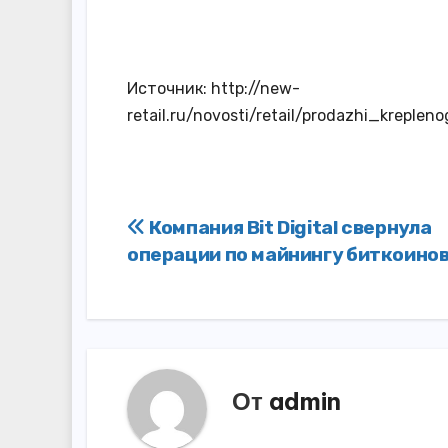
Источник: http://new-
retail.ru/novosti/retail/prodazhi_krepl
Навигация
Компания Bit Digital свернула
операции по майнингу биткоино
по
записям
От
admin