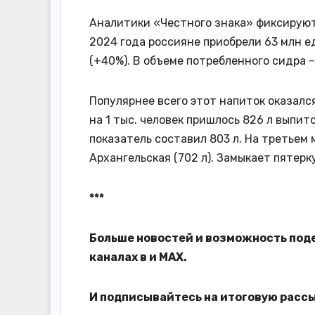
Аналитики «Честного знака» фиксируют 
2024 года россияне приобрели 63 млн ед
(+40%). В объеме потребленного сидра –
Популярнее всего этот напиток оказалс
на 1 тыс. человек пришлось 826 л выпит
показатель составил 803 л. На третьем 
Архангельская (702 л). Замыкает пятерк
***
Больше новостей и возможность под
каналах в
и
MAX
.
И
подписывайтесь
на итоговую расс