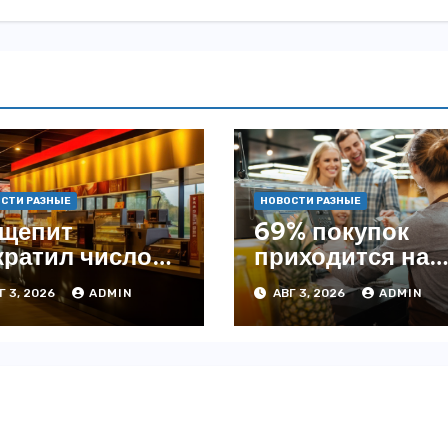
СТИ РАЗНЫЕ
НОВОСТИ РАЗНЫЕ
щепит
69% покупок
кратил число
приходится на
ведений на
офлайн —
Г 3, 2026
ADMIN
АВГ 3, 2026
ADMIN
4% с начала
аналитика
да — INFOLine