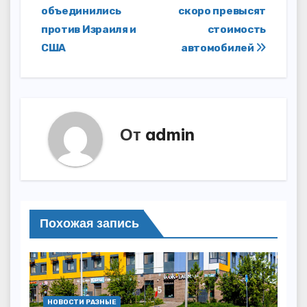
записям
объединились
скоро превысят
против Израиля и
стоимость
США
автомобилей
От
admin
Похожая запись
НОВОСТИ РАЗНЫЕ