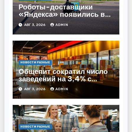
Роботы-доставщики
«Яндекса» появились в
Казахстане
АВГ 3, 2026
ADMIN
НОВОСТИ РАЗНЫЕ
Общепит сократил число
заведений на 3,4% с
начала года — INFOLine
АВГ 3, 2026
ADMIN
НОВОСТИ РАЗНЫЕ