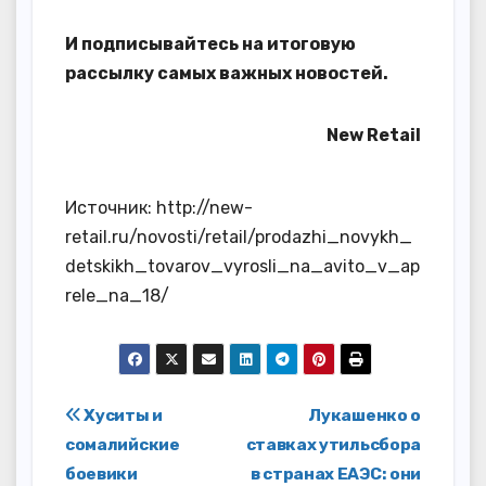
И
подписывайтесь
на итоговую
рассылку самых важных новостей.
New Retail
Источник: http://new-
retail.ru/novosti/retail/prodazhi_novykh_
detskikh_tovarov_vyrosli_na_avito_v_ap
rele_na_18/
Навигация
Хуситы и
Лукашенко о
сомалийские
ставках утильсбора
по
боевики
в странах ЕАЭС: они