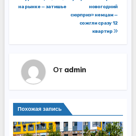
записям
на рынке — затишье
новогодний
сюрприз» немцам —
сожгли сразу 12
квартир
От
admin
Похожая запись