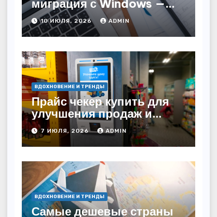
миграция с Windows —
как сохранить бизнес-
10 ИЮЛЯ, 2026
ADMIN
непрерывность
ВДОХНОВЕНИЕ И ТРЕНДЫ
Прайс чекер купить для
улучшения продаж и
автоматизации
7 ИЮЛЯ, 2026
ADMIN
ВДОХНОВЕНИЕ И ТРЕНДЫ
Самые дешевые страны