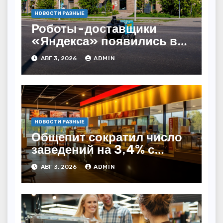
НОВОСТИ РАЗНЫЕ
Роботы-доставщики
«Яндекса» появились в
Казахстане
АВГ 3, 2026
ADMIN
НОВОСТИ РАЗНЫЕ
Общепит сократил число
заведений на 3,4% с
начала года — INFOLine
АВГ 3, 2026
ADMIN