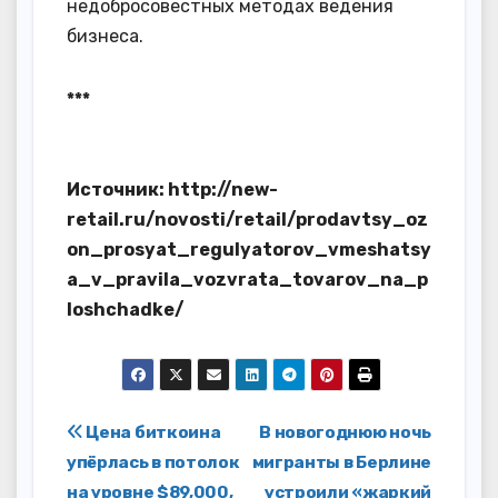
недобросовестных методах ведения
бизнеса.
***
Источник: http://new-
retail.ru/novosti/retail/prodavtsy_oz
on_prosyat_regulyatorov_vmeshatsy
a_v_pravila_vozvrata_tovarov_na_p
loshchadke/
Навигация
Цена биткоина
В новогоднюю ночь
упёрлась в потолок
мигранты в Берлине
по
на уровне $89,000,
устроили «жаркий