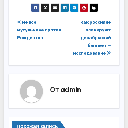
Навигация
Не все
Как россияне
мусульмане против
планируют
по
Рождества
декабрьский
записям
бюджет —
исследование
От
admin
Похожая запись