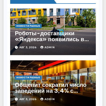
НОВОСТИ РАЗНЫЕ
Роботы-доставщики
«Яндекса» появились в
Казахстане
АВГ 3, 2026
ADMIN
НОВОСТИ РАЗНЫЕ
Общепит сократил число
заведений на 3,4% с
начала года — INFOLine
АВГ 3, 2026
ADMIN