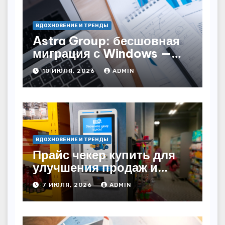
ВДОХНОВЕНИЕ И ТРЕНДЫ
Astra Group: бесшовная
миграция с Windows —
как сохранить бизнес-
10 ИЮЛЯ, 2026
ADMIN
непрерывность
ВДОХНОВЕНИЕ И ТРЕНДЫ
Прайс чекер купить для
улучшения продаж и
автоматизации
7 ИЮЛЯ, 2026
ADMIN