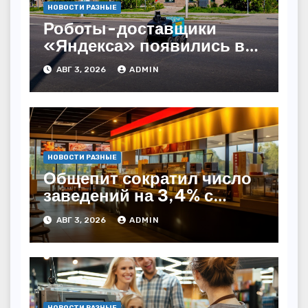
НОВОСТИ РАЗНЫЕ
Роботы-доставщики
«Яндекса» появились в
Казахстане
АВГ 3, 2026
ADMIN
НОВОСТИ РАЗНЫЕ
Общепит сократил число
заведений на 3,4% с
начала года — INFOLine
АВГ 3, 2026
ADMIN
НОВОСТИ РАЗНЫЕ