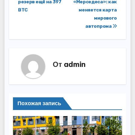
записям
резерв ещё на 397
«Мерседеса»: как
BTC
меняется карта
мирового
автопрома
От
admin
Похожая запись