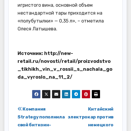
игристого вина, основной объем
нестандартной тары приходится на
«полубутылки» — 0,35 л», – отметила
Олеся Латышева.
Источник: http://new-
retail.ru/novosti/retail/proizvodstvo
_tikhikh_vin_v_rossii_s_nachala_go
da_vyroslo_na_11_2/
Навигация
Компания
Китайский
Strategy пополнила
электрокар против
по
свой биткоин-
немецкого