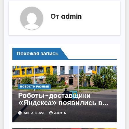
От
admin
Похожая запись
НОВОСТИ РАЗНЫЕ
Роботы-доставщики
«Яндекса» появились в
Казахстане
АВГ 3, 2026
ADMIN