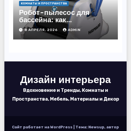
КОМНАТЫ И ПРОСТРАНСТВА
Робот-пылесос для
бассейна: как
пользоваться, чтобы
8 АПРЕЛЯ, 2026
ADMIN
вода блестела, а
устройство служило 7
сезонов
Дизайн интерьера
Вдохновение и Тренды, Комнаты и
Пространства, Мебель, Материалы и Декор
Сайт работает на WordPress
|
Тема: Newsup, автор