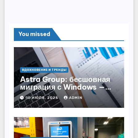
You missed
ВДОХНОВЕНИЕ И ТРЕНДЫ
Astra Group: бесшовная
миграция с Windows —
как сохранить бизнес-
10 ИЮЛЯ, 2026
ADMIN
непрерывность