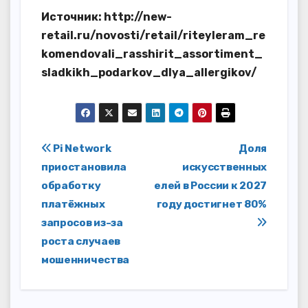
Источник: http://new-
retail.ru/novosti/retail/riteyleram_re
komendovali_rasshirit_assortiment_
sladkikh_podarkov_dlya_allergikov/
Навигация
Pi Network
Доля
приостановила
искусственных
по
обработку
елей в России к 2027
записям
платёжных
году достигнет 80%
запросов из-за
роста случаев
мошенничества