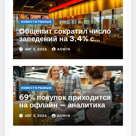
НОВОСТИ РАЗНЫЕ
Общепит сократил число
заведений на 3,4% с
начала года — INFOLine
АВГ 3, 2026
ADMIN
НОВОСТИ РАЗНЫЕ
69% покупок приходится
на офлайн — аналитика
АВГ 3, 2026
ADMIN