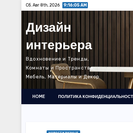
Перейти
Сб. Авг 8th, 2026
9:16:06 AM
к
содержимому
Дизайн
интерьера
Вдохновение и Тренды,
Комнаты и Пространства,
Мебель, Материалы и Декор
HOME
ПОЛИТИКА КОНФИДЕНЦИАЛЬНОС