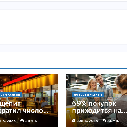
СТИ РАЗНЫЕ
НОВОСТИ РАЗНЫЕ
щепит
69% покупок
кратил число
приходится на
ведений на
офлайн —
Г 3, 2026
ADMIN
АВГ 3, 2026
ADMIN
4% с начала
аналитика