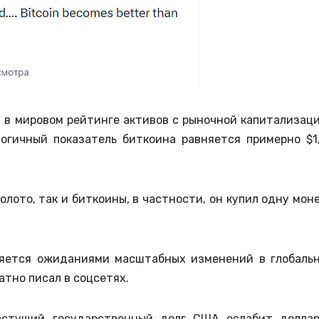
 в мировом рейтинге активов с рыночной капитализац
логичный показатель биткоина равняется примерно $1
олото, так и биткоины, в частности, он купил одну мон
няется ожиданиями масштабных изменений в глобаль
атно писал в соцсетях.
астущий государственный долг США ослабит долла