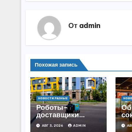
записям
От
admin
Похожая запись
НОВОСТИ РАЗНЫЕ
НОВО
Роботы-
Об
доставщики
со
«Яндекса»
за
АВГ 3, 2026
ADMIN
АВ
появились в
3,