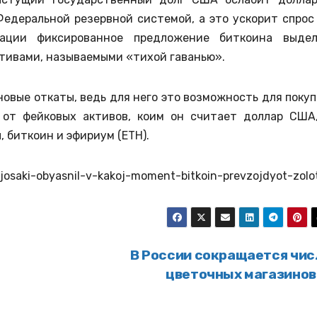
едеральной резервной системой, а это ускорит спрос
ации фиксированное предложение биткоина выде
тивами, называемыми «тихой гаванью».
овые откаты, ведь для него это возможность для покуп
 от фейковых активов, коим он считает доллар США
 биткоин и эфириум (ETH).
ijosaki-obyasnil-v-kakoj-moment-bitkoin-prevzojdyot-zolo
В России сокращается чис
цветочных магазино