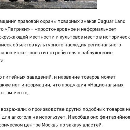
ащения правовой охраны товарных знаков Jaguar Land
что «Патрики» – «простонародное и неформальное»
окружающей местности и культовое место в историчес
писок объектов культурного наследия регионального
варов может ввести потребителя в заблуждение
и.
о питейных заведений, и название товаров может
Также нет информации, что продукция «Национальных
этом месте,.
возражали: о производстве других подобных товаров н
i для алкоголя не использует. И вообще оно фантазийное
торическом центре Москвы по заказу властей.