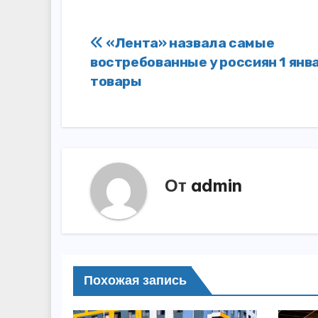
Навигация
«Лента» назвала самые
востребованные у россиян 1 янв
по
товары
записям
От
admin
Похожая запись