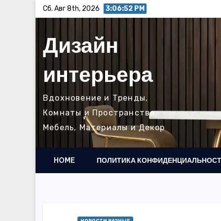
Перейти
Сб. Авг 8th, 2026
3:06:54 PM
к
содержимому
Дизайн
интерьера
Вдохновение и Тренды,
Комнаты и Пространства,
Мебель, Материалы и Декор
HOME
ПОЛИТИКА КОНФИДЕНЦИАЛЬНОС