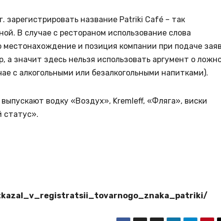
. зарегистрировать название Patriki Café – так
ной. В случае с рестораном использование слова
о местонахождение и позиция компании при подаче зая
вар, а значит здесь нельзя использовать аргумент о ложн
чае с алкогольными или безалкогольными напитками).
ыпускают водку «Воздух», Kremleff, «Фляга», виски
й статус».
otkazal_v_registratsii_tovarnogo_znaka_patriki/