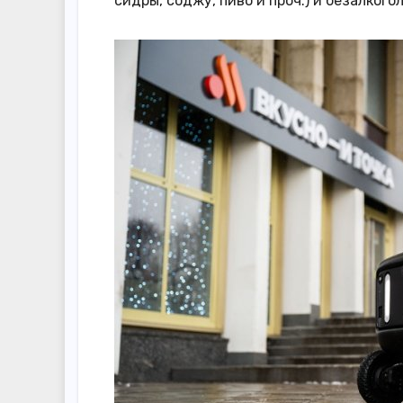
сидры, соджу, пиво и проч.) и безалкого