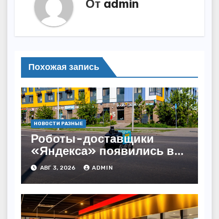
От
admin
Похожая запись
НОВОСТИ РАЗНЫЕ
Роботы-доставщики
«Яндекса» появились в
Казахстане
АВГ 3, 2026
ADMIN