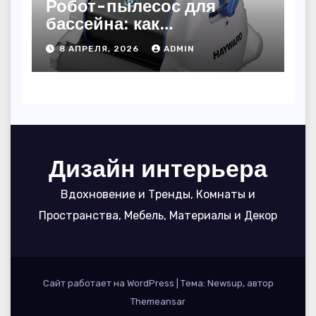
Робот-пылесос для
бассейна: как
пользоваться, чтобы
8 АПРЕЛЯ, 2026
ADMIN
вода блестела, а
устройство служило 7
сезонов
Дизайн интерьера
Вдохновение и Тренды, Комнаты и
Пространства, Мебель, Материалы и Декор
Сайт работает на WordPress
|
Тема: Newsup, автор
Themeansar