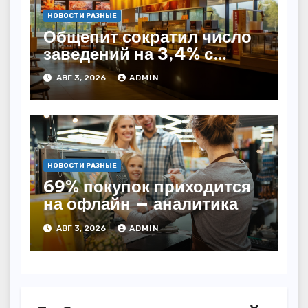
НОВОСТИ РАЗНЫЕ
Общепит сократил число
заведений на 3,4% с
начала года — INFOLine
АВГ 3, 2026
ADMIN
НОВОСТИ РАЗНЫЕ
69% покупок приходится
на офлайн — аналитика
АВГ 3, 2026
ADMIN