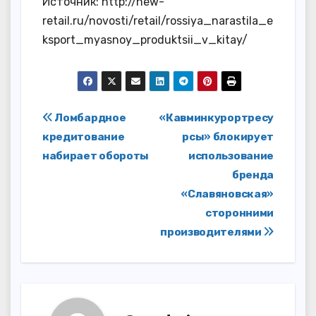
Источник: http://new-
retail.ru/novosti/retail/rossiya_narastila_e
ksport_myasnoy_produktsii_v_kitay/
Навигация
Ломбардное
«Кавминкурортресу
кредитование
рсы» блокирует
по
набирает обороты
использование
записям
бренда
«Славяновская»
сторонними
производителями