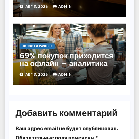
начала года — INFOLine
АВГ 3, 2026
ADMIN
НОВОСТИ РАЗНЫЕ
69% покупок приходится
на офлайн — аналитика
АВГ 3, 2026
ADMIN
Добавить комментарий
Ваш адрес email не будет опубликован.
Обязательные поля помечены
*