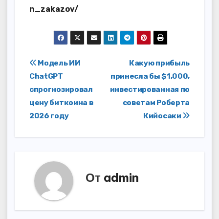
n_zakazov/
Навигация
Модель ИИ
Какую прибыль
ChatGPT
принесла бы $1,000,
по
спрогнозировал
инвестированная по
записям
цену биткоина в
советам Роберта
2026 году
Кийосаки
От
admin