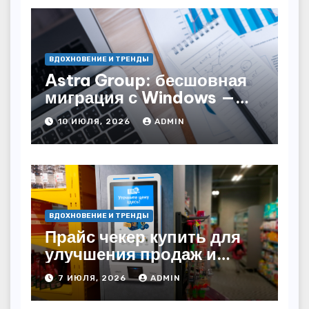
ВДОХНОВЕНИЕ И ТРЕНДЫ
Astra Group: бесшовная
миграция с Windows —
как сохранить бизнес-
10 ИЮЛЯ, 2026
ADMIN
непрерывность
ВДОХНОВЕНИЕ И ТРЕНДЫ
Прайс чекер купить для
улучшения продаж и
автоматизации
7 ИЮЛЯ, 2026
ADMIN