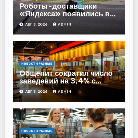
Роботы-доставщики
«Яндекса» появились в
Казахстане
АВГ 3, 2026
ADMIN
НОВОСТИ РАЗНЫЕ
Общепит сократил число
заведений на 3,4% с
начала года — INFOLine
АВГ 3, 2026
ADMIN
НОВОСТИ РАЗНЫЕ