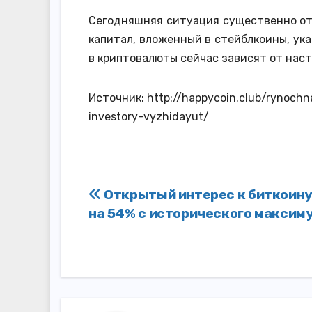
Сегодняшняя ситуация существенно от
капитал, вложенный в стейблкоины, ук
в криптовалюты сейчас зависят от наст
Источник: http://happycoin.club/rynochna
investory-vyzhidayut/
Навигация
Открытый интерес к биткоину
на 54% с исторического максим
по
записям