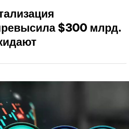
тализация
превысила $300 млрд.
жидают