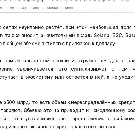
 сетях неуклонно растёт, при этом наибольшая доля 
n также вносит значительный вклад, Solana, BSC, Bas
 в общем объёме активов с привязкой к доллару.
н самым наглядным прокси-инструментом для анал
жение увеличивается, это сигнализирует о том, 
тупает в экосистему или остаётся в ней, а не уходи
е $300 млрд, то есть объём «нераспределённых средс
птовалют. Обычно это не приводит к немедленному ро
 так, что устойчивый рост предложения стейблкои
у рисковых активов на криптовалютных рынках.