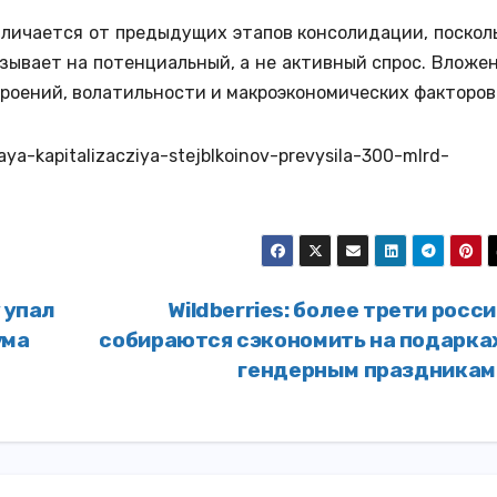
личается от предыдущих этапов консолидации, поскол
азывает на потенциальный, а не активный спрос. Вложе
роений, волатильности и макроэкономических факторов
ya-kapitalizacziya-stejblkoinov-prevysila-300-mlrd-
 упал
Wildberries: более трети росс
ума
собираются сэкономить на подарках
гендерным праздника