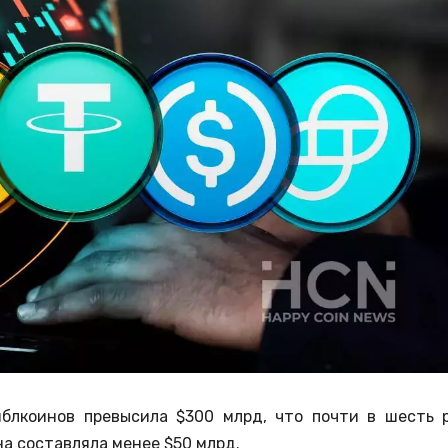
йблкоинов превысила $300 млрд, что почти в шесть 
она составляла менее $50 млрд.