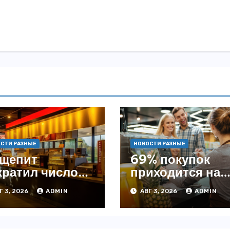
СТИ РАЗНЫЕ
НОВОСТИ РАЗНЫЕ
щепит
69% покупок
кратил число
приходится на
ведений на
офлайн —
Г 3, 2026
ADMIN
АВГ 3, 2026
ADMIN
4% с начала
аналитика
да — INFOLine