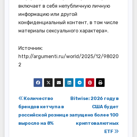
включает в себя непубличную личную
информацию или другой
конфиденциальный контент, в том числе
материалы сексуального характера».
Источник:
http://argumenti.ru/world/2025/12/98020
2
Навигация
Количество
Bitwise: 2026 году в
брендов кетчупа в
США будет
по
российской рознице
запущено более 100
записям
выросло на 8%
криптовалютных
ETF