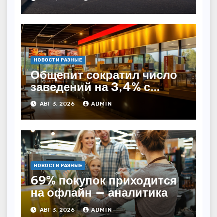
НОВОСТИ РАЗНЫЕ
Общепит сократил число
заведений на 3,4% с
начала года — INFOLine
АВГ 3, 2026
ADMIN
НОВОСТИ РАЗНЫЕ
69% покупок приходится
на офлайн — аналитика
АВГ 3, 2026
ADMIN