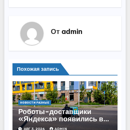
От
admin
Похожая запись
НОВОСТИ РАЗНЫЕ
Роботы-доставщики
«Яндекса» появились в
Казахстане
АВГ 3, 2026
ADMIN