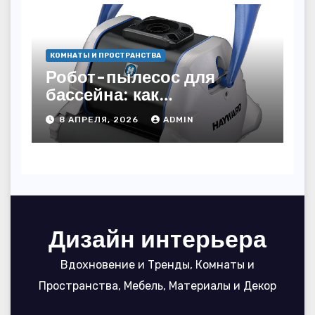
КОМНАТЫ И ПРОСТРАНСТВА
Робот-пылесос для
бассейна: как
пользоваться, чтобы
8 АПРЕЛЯ, 2026
ADMIN
вода блестела, а
устройство служило 7
сезонов
Дизайн интерьера
Вдохновение и Тренды, Комнаты и
Пространства, Мебель, Материалы и Декор