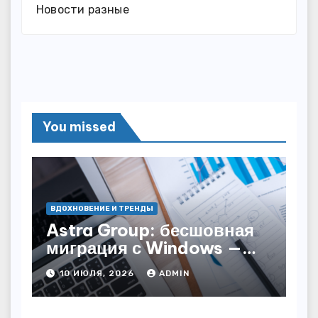
Новости разные
You missed
ВДОХНОВЕНИЕ И ТРЕНДЫ
Astra Group: бесшовная
миграция с Windows —
как сохранить бизнес-
10 ИЮЛЯ, 2026
ADMIN
непрерывность