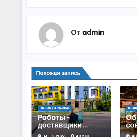
От
admin
Похожая запись
НОВОСТИ РАЗНЫЕ
НОВО
Роботы-
Об
доставщики
со
«Яндекса»
за
АВГ 3, 2026
ADMIN
АВ