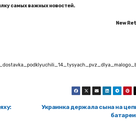
ылку самых важных новостей.
New Ret
eks_dostavka_podklyuchili_14_tysyach_pvz_dlya_malogo_
яху:
Украинка держала сына на цепи
батаре