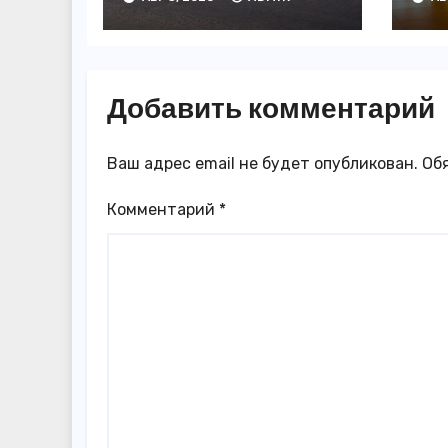
появились в
3,
Казахстане
го
Добавить комментарий
Ваш адрес email не будет опубликован.
Об
Комментарий
*