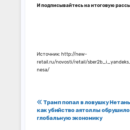
И
подписывайтесь
на итоговую расс
Источник: http://new-
retail.ru/novosti/retail/sber2b_i_yand
nesa/
Навигация
Трамп попал в ловушку Нетань
как убийство аятоллы обрушило
по
глобальную экономику
записям