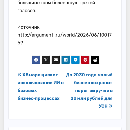
большинством более двух третей
голосов.
Источник:
http://argumenti.ru/world/2026/06/10017
69
Навигация
Х5 наращивает
До 2030 года малый
использование ИИ в
бизнес сохранит
по
базовых
порог выручки в
записям
бизнес‑процессах
20 млн рублей для
УСН