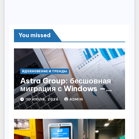
You missed
ВДОХНОВЕНИЕ И ТРЕНДЫ
Astra Group: бесшовная
миграция с Windows —
как сохранить бизнес-
10 ИЮЛЯ, 2026
ADMIN
непрерывность