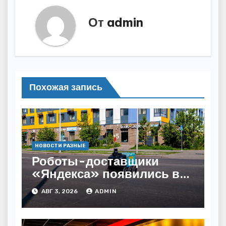
От
admin
Похожая запись
НОВОСТИ РАЗНЫЕ
Роботы-доставщики
«Яндекса» появились в
Казахстане
АВГ 3, 2026
ADMIN