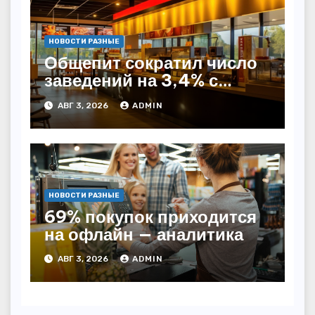
НОВОСТИ РАЗНЫЕ
Общепит сократил число
заведений на 3,4% с
начала года — INFOLine
АВГ 3, 2026
ADMIN
НОВОСТИ РАЗНЫЕ
69% покупок приходится
на офлайн — аналитика
АВГ 3, 2026
ADMIN