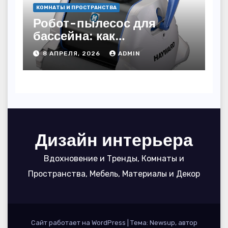
КОМНАТЫ И ПРОСТРАНСТВА
Робот-пылесос для
бассейна: как
пользоваться, чтобы
8 АПРЕЛЯ, 2026
ADMIN
вода блестела, а
устройство служило 7
сезонов
Дизайн интерьера
Вдохновение и Тренды, Комнаты и
Пространства, Мебель, Материалы и Декор
Сайт работает на WordPress
|
Тема: Newsup, автор