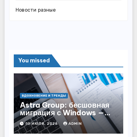
Новости разные
You missed
ВДОХНОВЕНИЕ И ТРЕНДЫ
Astra Group: бесшовная
миграция с Windows —
как сохранить бизнес-
10 ИЮЛЯ, 2026
ADMIN
непрерывность