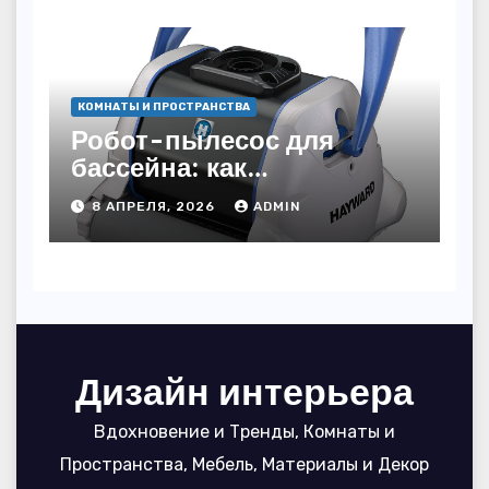
КОМНАТЫ И ПРОСТРАНСТВА
Робот-пылесос для
бассейна: как
пользоваться, чтобы
8 АПРЕЛЯ, 2026
ADMIN
вода блестела, а
устройство служило 7
сезонов
Дизайн интерьера
Вдохновение и Тренды, Комнаты и
Пространства, Мебель, Материалы и Декор