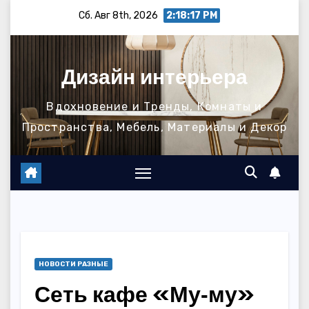
Перейти
Сб. Авг 8th, 2026
2:18:18 PM
к
содержимому
Дизайн интерьера
Вдохновение и Тренды, Комнаты и
Пространства, Мебель, Материалы и Декор
НОВОСТИ РАЗНЫЕ
Сеть кафе «Му‑му»