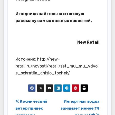
И
подписывайтесь
на итоговую
рассылку самых важных новостей.
New Retail
Источник: http://new-
retail.ru/novosti/retail/set_mu_mu_vdvo
e_sokratila_chislo_tochek/
Навигация
Космический
Импортная водка
ветер принес
занимает менее 1%
по