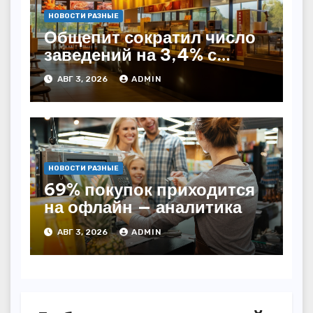
НОВОСТИ РАЗНЫЕ
Общепит сократил число
заведений на 3,4% с
начала года — INFOLine
АВГ 3, 2026
ADMIN
НОВОСТИ РАЗНЫЕ
69% покупок приходится
на офлайн — аналитика
АВГ 3, 2026
ADMIN