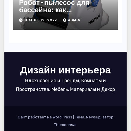
Робот-пылесос для
бассейна: как
пользоваться, чтобы
8 АПРЕЛЯ, 2026
ADMIN
вода блестела, а
устройство служило 7
сезонов
Дизайн интерьера
Вдохновение и Тренды, Комнаты и
Пространства, Мебель, Материалы и Декор
Сайт работает на WordPress
|
Тема: Newsup, автор
Themeansar