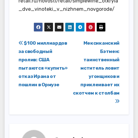
retail.ru/novosti/retail/simplewine_otkryla
_dve_vinoteki_v_nizhnem_novgorode/
Навигация
$100 миллиардов
Мексиканский
за свободный
Бэтмен:
по
пролив: США
таинственный
записям
пытаются «купить»
мститель ловит
отказ Ирана от
угонщиков и
пошлин в Ормузе
приклеивает их
скотчем к столбам