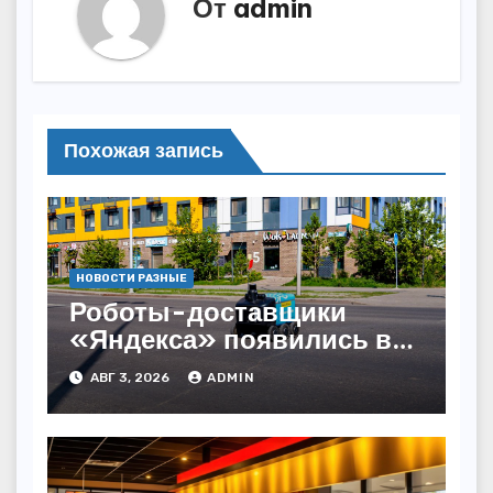
От
admin
Похожая запись
НОВОСТИ РАЗНЫЕ
Роботы-доставщики
«Яндекса» появились в
Казахстане
АВГ 3, 2026
ADMIN