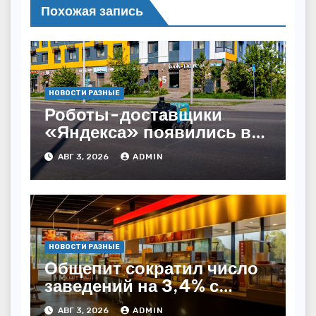
Похожая запись
НОВОСТИ РАЗНЫЕ
Роботы-доставщики
«Яндекса» появились в
Казахстане
АВГ 3, 2026
ADMIN
НОВОСТИ РАЗНЫЕ
Общепит сократил число
заведений на 3,4% с
начала года — INFOLine
АВГ 3, 2026
ADMIN