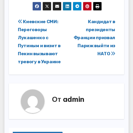
Навигация
Киевские СМИ:
Кандидат в
Переговоры
президенты
по
Лукашенко с
Франции призвал
записям
Путиным и визит в
Париж выйти из
Пекин вызывают
НАТО
тревогу в Украине
От
admin