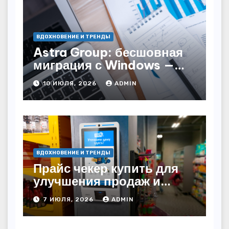
ВДОХНОВЕНИЕ И ТРЕНДЫ
Astra Group: бесшовная
миграция с Windows —
как сохранить бизнес-
10 ИЮЛЯ, 2026
ADMIN
непрерывность
ВДОХНОВЕНИЕ И ТРЕНДЫ
Прайс чекер купить для
улучшения продаж и
автоматизации
7 ИЮЛЯ, 2026
ADMIN