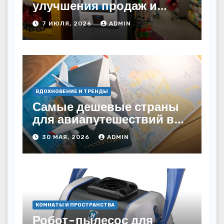
улучшения продаж и
автоматизации
7 ИЮЛЯ, 2026
ADMIN
ВДОХНОВЕНИЕ И ТРЕНДЫ
Самые дешевые страны
для авиапутешествий в
2026 году: куда слетать за
30 МАЯ, 2026
ADMIN
копейки?
КОМНАТЫ И ПРОСТРАНСТВА
Робот-пылесос для