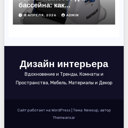
бассейна: как
пользоваться, чтобы
8 АПРЕЛЯ, 2026
ADMIN
вода блестела, а
устройство служило 7
сезонов
Дизайн интерьера
Вдохновение и Тренды, Комнаты и
Пространства, Мебель, Материалы и Декор
Сайт работает на WordPress
|
Тема: Newsup, автор
Themeansar