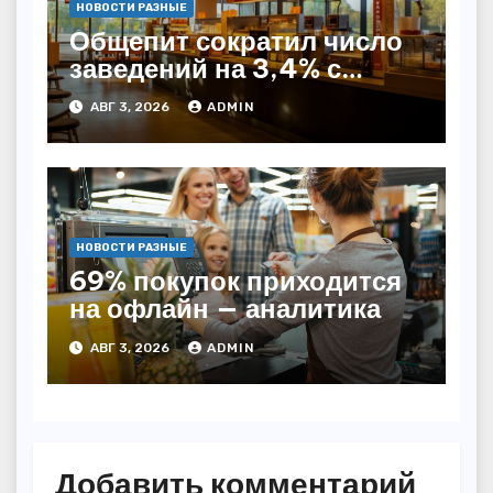
НОВОСТИ РАЗНЫЕ
Общепит сократил число
заведений на 3,4% с
начала года — INFOLine
АВГ 3, 2026
ADMIN
НОВОСТИ РАЗНЫЕ
69% покупок приходится
на офлайн — аналитика
АВГ 3, 2026
ADMIN
Добавить комментарий