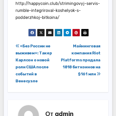
http://happycoin.club/strimingovyj-servis-
rumble-integriroval-koshelyok-s-
podderzhkoj-bitkoina/
Навигация
«Без России не
Майнинговая
выживем»: Такер
компания Riot
по
Карлсон о новой
Platforms продала
записям
роли США после
1818 биткоинов на
событий в
$161 млн
Венесуэле
От
admin