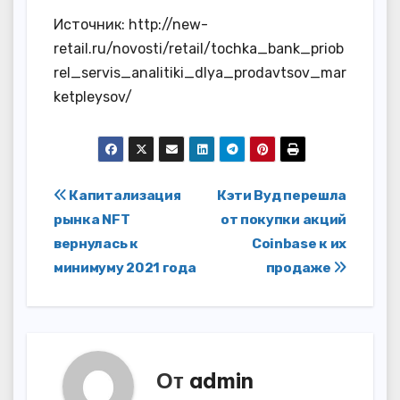
Источник: http://new-
retail.ru/novosti/retail/tochka_bank_priob
rel_servis_analitiki_dlya_prodavtsov_mar
ketpleysov/
Навигация
Капитализация
Кэти Вуд перешла
рынка NFT
от покупки акций
по
вернулась к
Coinbase к их
записям
минимуму 2021 года
продаже
От
admin