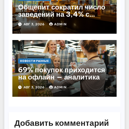
Общепит сократил число
заведений на 3,4% с
начала года — INFOLine
АВГ 3, 2026
ADMIN
НОВОСТИ РАЗНЫЕ
69% покупок приходится
на офлайн — аналитика
АВГ 3, 2026
ADMIN
Добавить комментарий