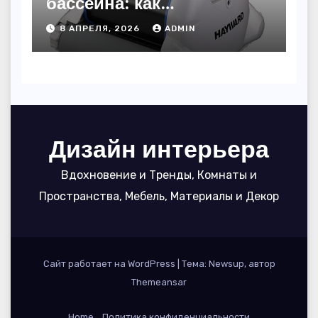
бассейна: как
пользоваться, чтобы
8 АПРЕЛЯ, 2026
ADMIN
вода блестела, а
устройство служило 7
сезонов
Дизайн интерьера
Вдохновение и Тренды, Комнаты и
Пространства, Мебель, Материалы и Декор
Сайт работает на WordPress
|
Тема: Newsup, автор
Themeansar
Home
Политика конфиденциальности