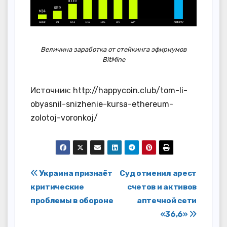
Величина заработка от стейкинга эфириумов
BitMine
Источник: http://happycoin.club/tom-li-
obyasnil-snizhenie-kursa-ethereum-
zolotoj-voronkoj/
Навигация
Украина признаёт
Суд отменил арест
критические
счетов и активов
по
проблемы в обороне
аптечной сети
записям
«36,6»