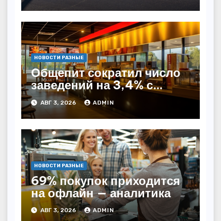
НОВОСТИ РАЗНЫЕ
Общепит сократил число
заведений на 3,4% с
начала года — INFOLine
АВГ 3, 2026
ADMIN
НОВОСТИ РАЗНЫЕ
69% покупок приходится
на офлайн — аналитика
АВГ 3, 2026
ADMIN