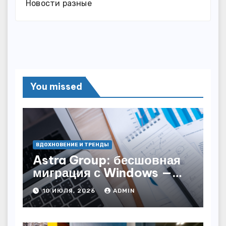
Новости разные
You missed
ВДОХНОВЕНИЕ И ТРЕНДЫ
Astra Group: бесшовная
миграция с Windows —
как сохранить бизнес-
10 ИЮЛЯ, 2026
ADMIN
непрерывность