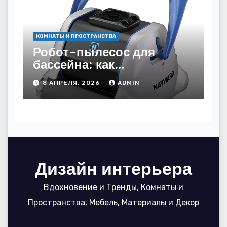
КОМНАТЫ И ПРОСТРАНСТВА
Робот-пылесос для
бассейна: как
пользоваться, чтобы
8 АПРЕЛЯ, 2026
ADMIN
вода блестела, а
устройство служило 7
сезонов
Дизайн интерьера
Вдохновение и Тренды, Комнаты и
Пространства, Мебель, Материалы и Декор