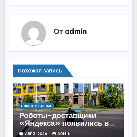
От
admin
Похожая запись
НОВОСТИ РАЗНЫЕ
Роботы-доставщики
«Яндекса» появились в
Казахстане
АВГ 3, 2026
ADMIN