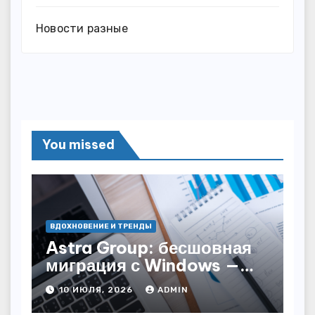
Новости разные
You missed
ВДОХНОВЕНИЕ И ТРЕНДЫ
Astra Group: бесшовная
миграция с Windows —
как сохранить бизнес-
10 ИЮЛЯ, 2026
ADMIN
непрерывность