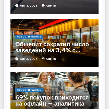
Казахстане
АВГ 3, 2026
ADMIN
НОВОСТИ РАЗНЫЕ
Общепит сократил число
заведений на 3,4% с
начала года — INFOLine
АВГ 3, 2026
ADMIN
НОВОСТИ РАЗНЫЕ
69% покупок приходится
на офлайн — аналитика