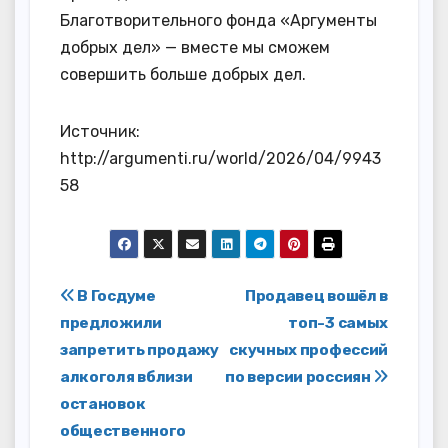
Благотворительного фонда «Аргументы
добрых дел» — вместе мы сможем
совершить больше добрых дел.
Источник:
http://argumenti.ru/world/2026/04/9943
58
Навигация
В Госдуме
Продавец вошёл в
предложили
топ-3 самых
по
запретить продажу
скучных профессий
записям
алкоголя вблизи
по версии россиян
остановок
общественного