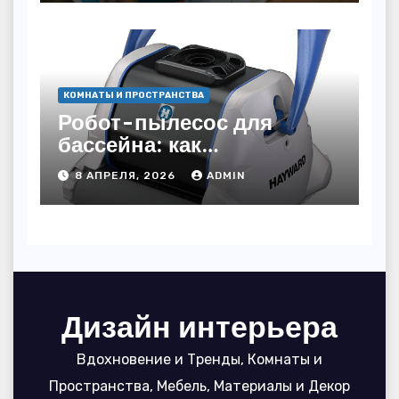
КОМНАТЫ И ПРОСТРАНСТВА
Робот-пылесос для
бассейна: как
пользоваться, чтобы
8 АПРЕЛЯ, 2026
ADMIN
вода блестела, а
устройство служило 7
сезонов
Дизайн интерьера
Вдохновение и Тренды, Комнаты и
Пространства, Мебель, Материалы и Декор