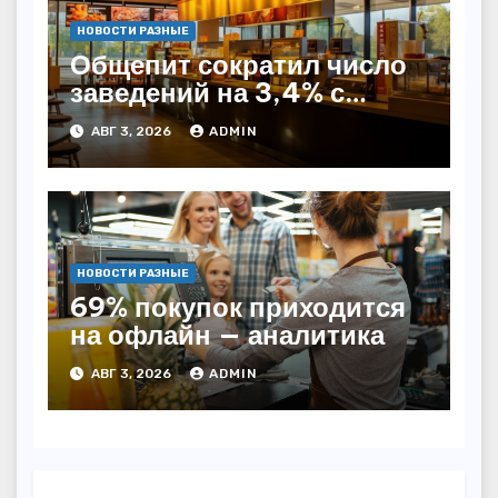
НОВОСТИ РАЗНЫЕ
Общепит сократил число
заведений на 3,4% с
начала года — INFOLine
АВГ 3, 2026
ADMIN
НОВОСТИ РАЗНЫЕ
69% покупок приходится
на офлайн — аналитика
АВГ 3, 2026
ADMIN