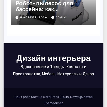
Робот-пылесос для
бассейна: как
пользоваться, чтобы
8 АПРЕЛЯ, 2026
ADMIN
вода блестела, а
устройство служило 7
сезонов
Дизайн интерьера
Вдохновение и Тренды, Комнаты и
Пространства, Мебель, Материалы и Декор
Сайт работает на WordPress
|
Тема: Newsup, автор
Themeansar