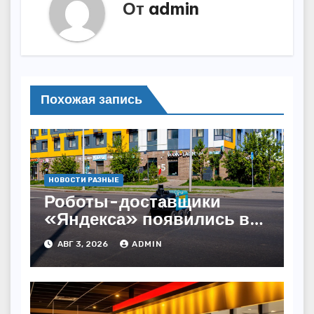
От
admin
Похожая запись
НОВОСТИ РАЗНЫЕ
Роботы-доставщики
«Яндекса» появились в
Казахстане
АВГ 3, 2026
ADMIN