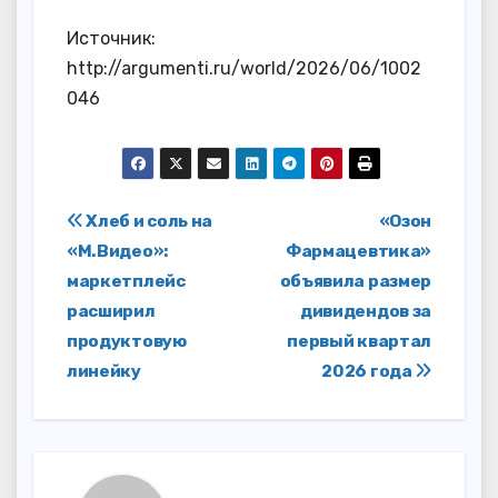
Источник:
http://argumenti.ru/world/2026/06/1002
046
Навигация
Хлеб и соль на
«Озон
«М.Видео»:
Фармацевтика»
по
маркетплейс
объявила размер
записям
расширил
дивидендов за
продуктовую
первый квартал
линейку
2026 года