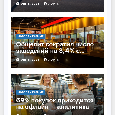
Казахстане
АВГ 3, 2026
ADMIN
НОВОСТИ РАЗНЫЕ
Общепит сократил число
заведений на 3,4% с
начала года — INFOLine
АВГ 3, 2026
ADMIN
НОВОСТИ РАЗНЫЕ
69% покупок приходится
на офлайн — аналитика