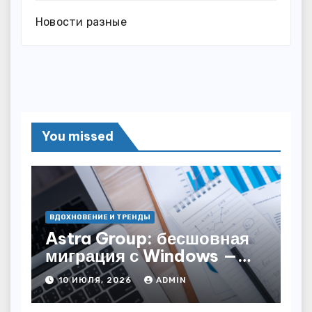
Новости разные
You missed
ВДОХНОВЕНИЕ И ТРЕНДЫ
Astra Group: бесшовная
миграция с Windows —
как сохранить бизнес-
10 ИЮЛЯ, 2026
ADMIN
непрерывность