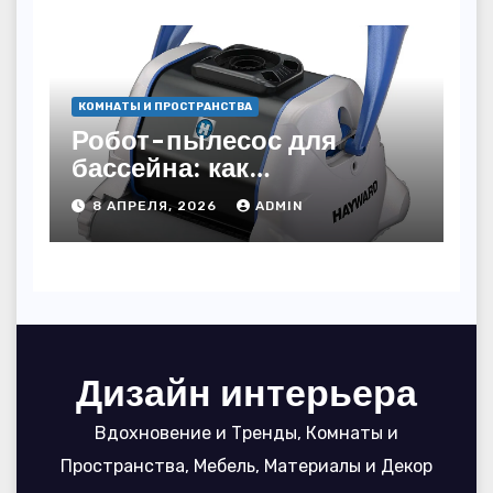
КОМНАТЫ И ПРОСТРАНСТВА
Робот-пылесос для
бассейна: как
пользоваться, чтобы
8 АПРЕЛЯ, 2026
ADMIN
вода блестела, а
устройство служило 7
сезонов
Дизайн интерьера
Вдохновение и Тренды, Комнаты и
Пространства, Мебель, Материалы и Декор