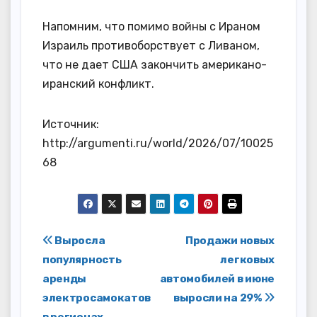
Напомним, что помимо войны с Ираном
Израиль противоборствует с Ливаном,
что не дает США закончить американо-
иранский конфликт.
Источник:
http://argumenti.ru/world/2026/07/10025
68
Навигация
Выросла
Продажи новых
популярность
легковых
по
аренды
автомобилей в июне
записям
электросамокатов
выросли на 29%
в регионах