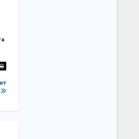
ra
ет
П