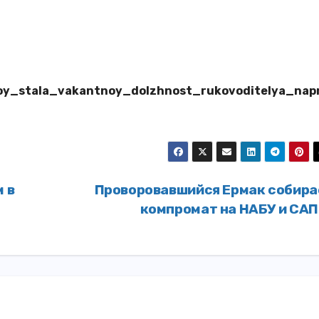
otoy_stala_vakantnoy_dolzhnost_rukovoditelya_nap
 в
Проворовавшийся Ермак собира
компромат на НАБУ и СА