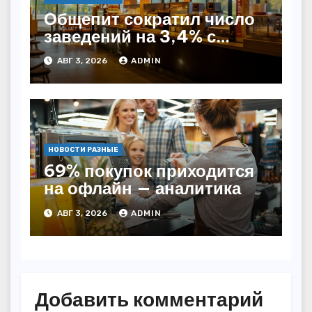
Общепит сократил число
заведений на 3,4% с
начала года — INFOLine
АВГ 3, 2026
ADMIN
НОВОСТИ РАЗНЫЕ
69% покупок приходится
на офлайн — аналитика
АВГ 3, 2026
ADMIN
Добавить комментарий