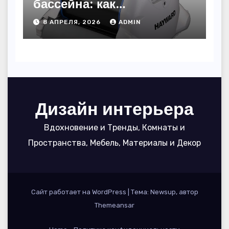
бассейна: как
пользоваться, чтобы
8 АПРЕЛЯ, 2026
ADMIN
вода блестела, а
устройство служило 7
сезонов
Дизайн интерьера
Вдохновение и Тренды, Комнаты и
Пространства, Мебель, Материалы и Декор
Сайт работает на WordPress
|
Тема: Newsup, автор
Themeansar