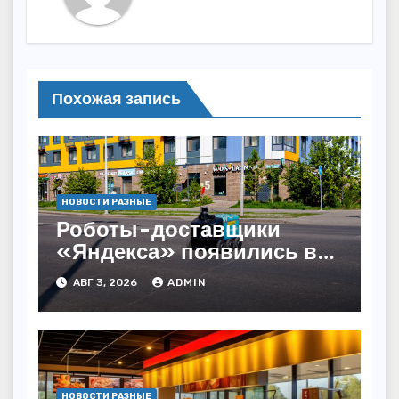
Похожая запись
НОВОСТИ РАЗНЫЕ
Роботы-доставщики
«Яндекса» появились в
Казахстане
АВГ 3, 2026
ADMIN
НОВОСТИ РАЗНЫЕ