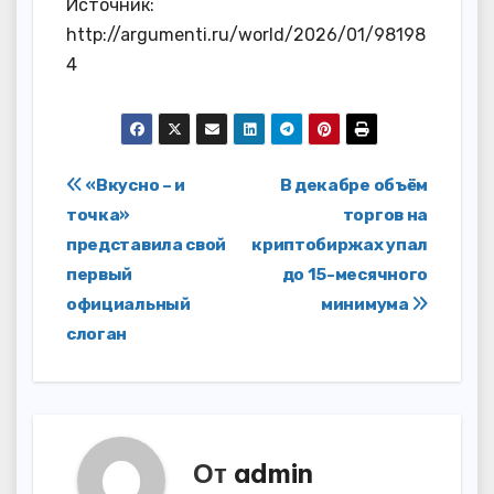
Источник:
http://argumenti.ru/world/2026/01/98198
4
Навигация
«Вкусно – и
В декабре объём
точка»
торгов на
по
представила свой
криптобиржах упал
записям
первый
до 15-месячного
официальный
минимума
слоган
От
admin