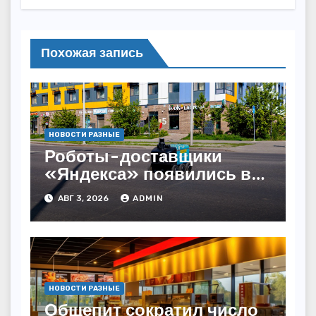
Похожая запись
НОВОСТИ РАЗНЫЕ
Роботы-доставщики
«Яндекса» появились в
Казахстане
АВГ 3, 2026
ADMIN
НОВОСТИ РАЗНЫЕ
Общепит сократил число