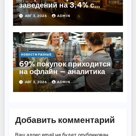
заведений на 3,4% с
начала года — INFOLine
АВГ 3, 2026
ADMIN
НОВОСТИ РАЗНЫЕ
69% покупок приходится
на офлайн — аналитика
АВГ 3, 2026
ADMIN
Добавить комментарий
Ваш адрес email не будет опубликован.