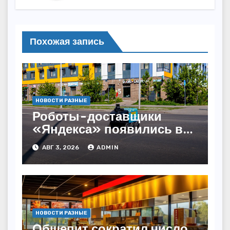
Похожая запись
НОВОСТИ РАЗНЫЕ
Роботы-доставщики
«Яндекса» появились в
Казахстане
АВГ 3, 2026
ADMIN
НОВОСТИ РАЗНЫЕ
Общепит сократил число