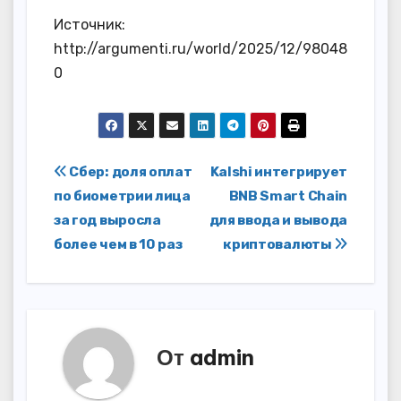
Источник:
http://argumenti.ru/world/2025/12/98048
0
Навигация
Сбер: доля оплат
Kalshi интегрирует
по биометрии лица
BNB Smart Chain
по
за год выросла
для ввода и вывода
записям
более чем в 10 раз
криптовалюты
От
admin