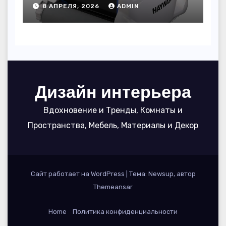
пользоваться, чтобы
8 АПРЕЛЯ, 2026
ADMIN
вода блестела, а
устройство служило 7
сезонов
Дизайн интерьера
Вдохновение и Тренды, Комнаты и
Пространства, Мебель, Материалы и Декор
Сайт работает на WordPress
|
Тема: Newsup, автор
Themeansar
Home
Политика конфиденциальности