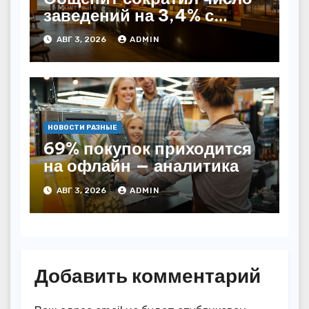
заведений на 3,4% с
начала года — INFOLine
АВГ 3, 2026
ADMIN
НОВОСТИ РАЗНЫЕ
69% покупок приходится
на офлайн — аналитика
АВГ 3, 2026
ADMIN
Добавить комментарий