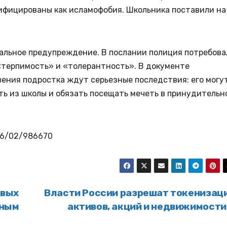
ифицированы как исламофобия. Школьника поставили на
альное предупреждение. В послании полиция потребова
«терпимость» и «толерантность». В документе
вения подростка ждут серьезные последствия: его могу
ть из школы и обязать посещать мечеть в принудительн
026/02/986670
овых
Власти России разрешат токенизац
дным
активов, акций и недвижимост