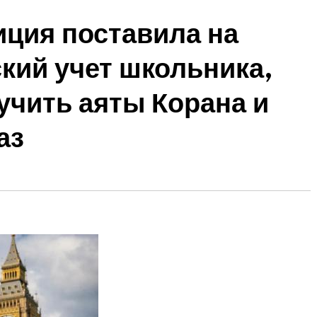
иция поставила на
кий учет школьника,
учить аяты Корана и
аз