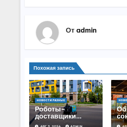
записям
От
admin
Похожая запись
НОВОСТИ РАЗНЫЕ
НОВО
Роботы-
Об
доставщики
со
«Яндекса»
за
АВГ 3, 2026
ADMIN
АВ