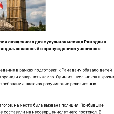
рии священного для мусульман месяца Рамадан в
кандал, связанный с принуждением учеников к
едение в рамках подготовки к Рамадану обязало детей
Корана) и совершать намаз. Один из школьников вырази
 требования, включая разучивание религиозных
гогов: на место была вызвана полиция. Прибывшие
в составили на несовершеннолетнего протокол. В