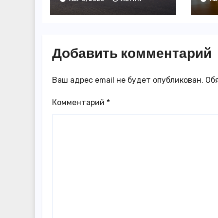
появились в
3,
Казахстане
го
Добавить комментарий
Ваш адрес email не будет опубликован.
Об
Комментарий
*