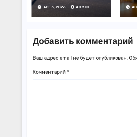
«Яндекса»
за
АВГ 3, 2026
ADMIN
АВ
появились в
3,
Казахстане
го
Добавить комментарий
Ваш адрес email не будет опубликован.
Об
Комментарий
*