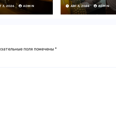
ведений на
офлайн —
Г 3, 2026
ADMIN
АВГ 3, 2026
ADMIN
4% с начала
аналитика
да — INFOLine
язательные поля помечены
*