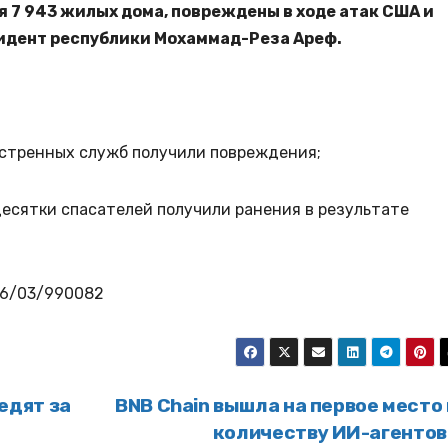
я 7 943 жилых дома, повреждены в ходе атак США и
зидент республики Мохаммад-Реза Ареф.
экстренных служб получили повреждения;
десятки спасателей получили ранения в результате
026/03/990082
едят за
BNB Chain вышла на первое место
количеству ИИ-агенто