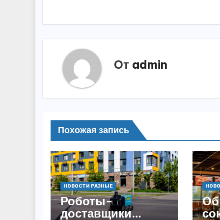
по
записям
От
admin
Похожая запись
НОВОСТИ РАЗНЫЕ
НОВО
Роботы-
Об
доставщики
со