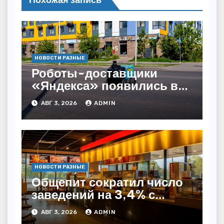
НОВОСТИ РАЗНЫЕ
Роботы-доставщики
«Яндекса» появились в
Казахстане
АВГ 3, 2026
ADMIN
НОВОСТИ РАЗНЫЕ
Общепит сократил число
заведений на 3,4% с
начала года — INFOLine
АВГ 3, 2026
ADMIN