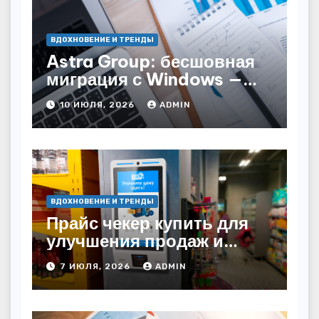
ВДОХНОВЕНИЕ И ТРЕНДЫ
Astra Group: бесшовная
миграция с Windows —
как сохранить бизнес-
10 ИЮЛЯ, 2026
ADMIN
непрерывность
ВДОХНОВЕНИЕ И ТРЕНДЫ
Прайс чекер купить для
улучшения продаж и
автоматизации
7 ИЮЛЯ, 2026
ADMIN