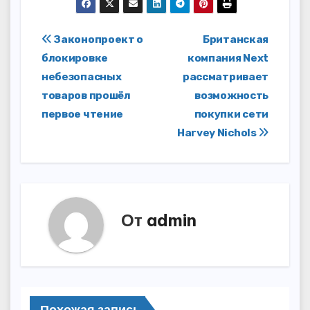
Навигация
Законопроект о
Британская
блокировке
компания Next
по
небезопасных
рассматривает
записям
товаров прошёл
возможность
первое чтение
покупки сети
Harvey Nichols
От
admin
Похожая запись