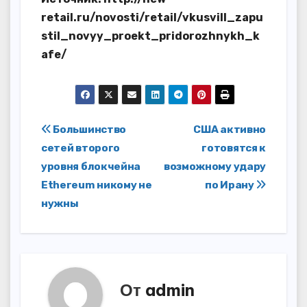
retail.ru/novosti/retail/vkusvill_zapu
stil_novyy_proekt_pridorozhnykh_k
afe/
Навигация
Большинство
США активно
сетей второго
готовятся к
по
уровня блокчейна
возможному удару
записям
Ethereum никому не
по Ирану
нужны
От
admin