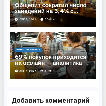
Общепит сократил число
заведений на 3,4% с
начала года — INFOLine
АВГ 3, 2026
ADMIN
НОВОСТИ РАЗНЫЕ
69% покупок приходится
на офлайн — аналитика
АВГ 3, 2026
ADMIN
Добавить комментарий