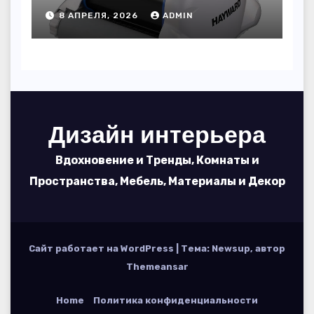
пользоваться, чтобы
8 АПРЕЛЯ, 2026
ADMIN
вода блестела, а
устройство служило 7
сезонов
Дизайн интерьера
Вдохновение и Тренды, Комнаты и
Пространства, Мебель, Материалы и Декор
Сайт работает на WordPress
|
Тема: Newsup, автор
Themeansar
Home
Политика конфиденциальности