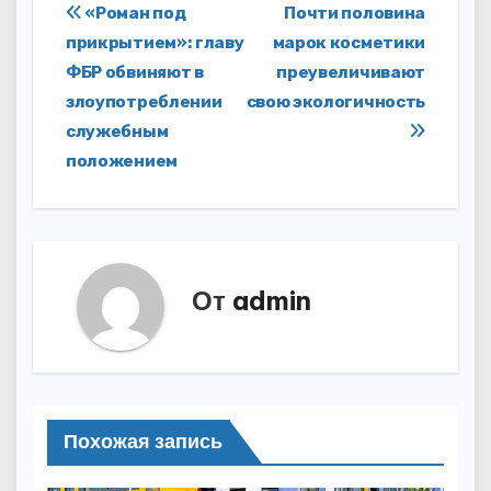
Навигация
«Роман под
Почти половина
прикрытием»: главу
марок косметики
по
ФБР обвиняют в
преувеличивают
записям
злоупотреблении
свою экологичность
служебным
положением
От
admin
Похожая запись