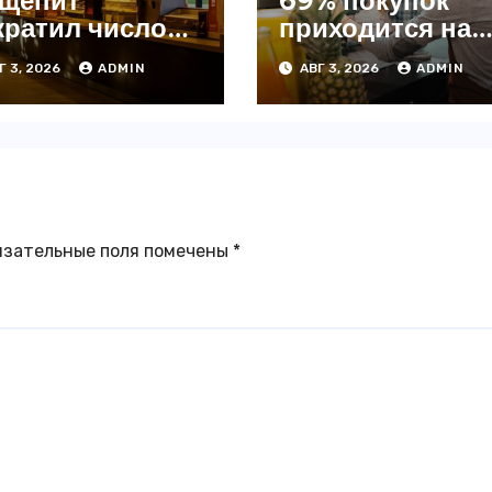
щепит
69% покупок
кратил число
приходится на
ведений на
офлайн —
Г 3, 2026
ADMIN
АВГ 3, 2026
ADMIN
4% с начала
аналитика
да — INFOLine
язательные поля помечены
*