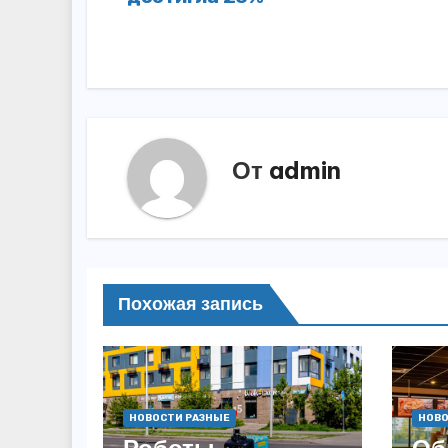
по
записям
От
admin
Похожая запись
НОВОСТИ РАЗНЫЕ
НОВО