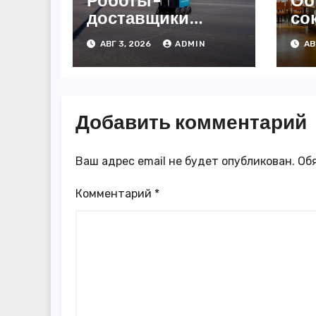
Роботы-
Об
доставщики
со
«Яндекса»
за
АВГ 3, 2026
ADMIN
АВ
появились в
3,
Казахстане
го
Добавить комментарий
Ваш адрес email не будет опубликован.
Об
Комментарий
*