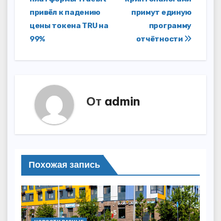
по
привёл к падению
примут единую
записям
цены токена TRU на
программу
99%
отчётности
От
admin
Похожая запись