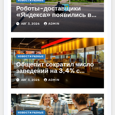
НОВОСТИ РАЗНЫЕ
Роботы-доставщики
«Яндекса» появились в
Казахстане
АВГ 3, 2026
ADMIN
НОВОСТИ РАЗНЫЕ
Общепит сократил число
заведений на 3,4% с
начала года — INFOLine
АВГ 3, 2026
ADMIN
НОВОСТИ РАЗНЫЕ