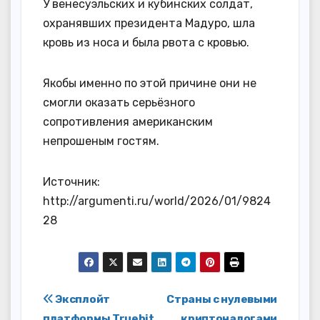
У венесуэльских и кубинских солдат,
охранявших президента Мадуро, шла
кровь из носа и была рвота с кровью.
Якобы именно по этой причине они не
смогли оказать серьёзного
сопротивления американским
непрошеным гостям.
Источник:
http://argumenti.ru/world/2026/01/9824
28
Навигация
Эксплойт
Страны с нулевыми
платформы Truebit
криптоналогами