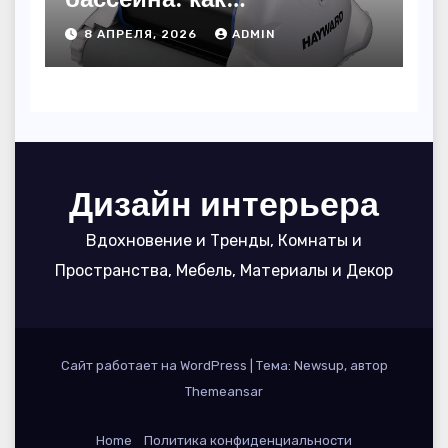
пользоваться, чтобы
8 АПРЕЛЯ, 2026
ADMIN
вода блестела, а
устройство служило 7
сезонов
Дизайн интерьера
Вдохновение и Тренды, Комнаты и
Пространства, Мебель, Материалы и Декор
Сайт работает на WordPress
|
Тема: Newsup, автор
Themeansar
Home
Политика конфиденциальности