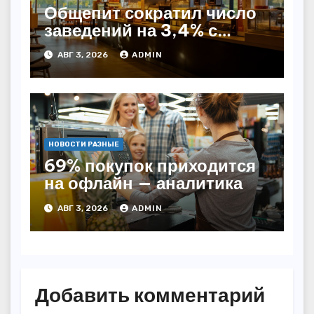
Общепит сократил число
заведений на 3,4% с
начала года — INFOLine
АВГ 3, 2026
ADMIN
НОВОСТИ РАЗНЫЕ
69% покупок приходится
на офлайн — аналитика
АВГ 3, 2026
ADMIN
Добавить комментарий