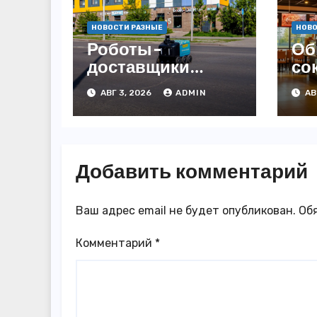
НОВОСТИ РАЗНЫЕ
НОВО
Роботы-
Об
доставщики
со
«Яндекса»
за
АВГ 3, 2026
ADMIN
АВ
появились в
3,
Казахстане
го
Добавить комментарий
Ваш адрес email не будет опубликован.
Об
Комментарий
*