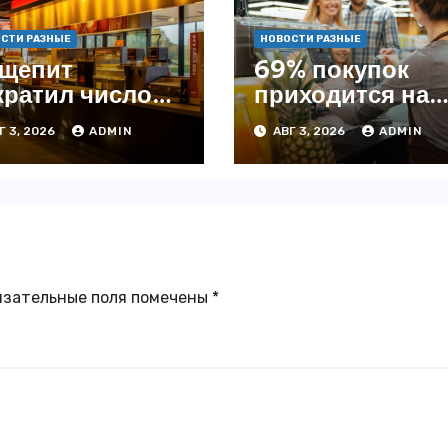
СТИ РАЗНЫЕ
НОВОСТИ РАЗНЫЕ
щепит
69% покупок
кратил число
приходится на
ведений на
офлайн —
Г 3, 2026
ADMIN
АВГ 3, 2026
ADMIN
4% с начала
аналитика
да — INFOLine
язательные поля помечены
*