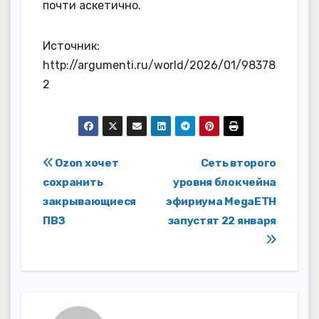
почти аскетично.
Источник:
http://argumenti.ru/world/2026/01/98378
2
Навигация
Ozon хочет
Сеть второго
сохранить
уровня блокчейна
по
закрывающиеся
эфириума MegaETH
записям
ПВЗ
запустят 22 января