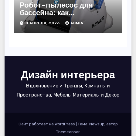
Робот-пылесос для
бассейна: как
пользоваться, чтобы
8 АПРЕЛЯ, 2026
ADMIN
вода блестела, а
устройство служило 7
сезонов
Дизайн интерьера
Вдохновение и Тренды, Комнаты и
Пространства, Мебель, Материалы и Декор
Сайт работает на WordPress
|
Тема: Newsup, автор
Themeansar