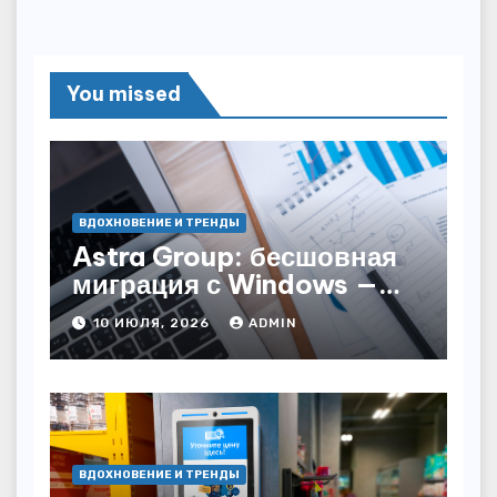
You missed
ВДОХНОВЕНИЕ И ТРЕНДЫ
Astra Group: бесшовная
миграция с Windows —
как сохранить бизнес-
10 ИЮЛЯ, 2026
ADMIN
непрерывность
ВДОХНОВЕНИЕ И ТРЕНДЫ