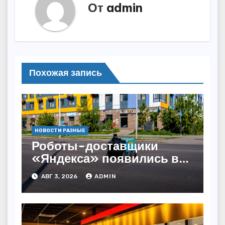
От
admin
Похожая запись
НОВОСТИ РАЗНЫЕ
Роботы-доставщики
«Яндекса» появились в
Казахстане
АВГ 3, 2026
ADMIN