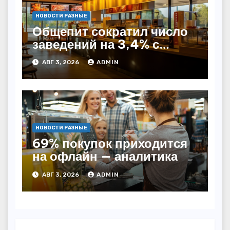
НОВОСТИ РАЗНЫЕ
Общепит сократил число
заведений на 3,4% с
начала года — INFOLine
АВГ 3, 2026
ADMIN
НОВОСТИ РАЗНЫЕ
69% покупок приходится
на офлайн — аналитика
АВГ 3, 2026
ADMIN