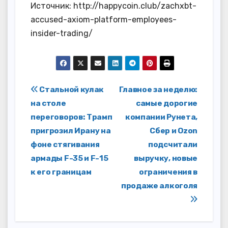
Источник: http://happycoin.club/zachxbt-
accused-axiom-platform-employees-
insider-trading/
Навигация
Стальной кулак
Главное за неделю:
на столе
самые дорогие
по
переговоров: Трамп
компании Рунета,
записям
пригрозил Ирану на
Сбер и Ozon
фоне стягивания
подсчитали
армады F-35 и F-15
выручку, новые
к его границам
ограничения в
продаже алкоголя