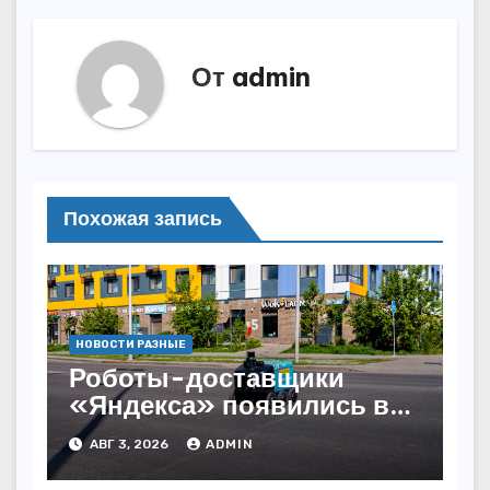
От
admin
Похожая запись
НОВОСТИ РАЗНЫЕ
Роботы-доставщики
«Яндекса» появились в
Казахстане
АВГ 3, 2026
ADMIN