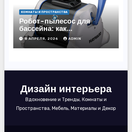
КОМНАТЫ И ПРОСТРАНСТВА
Робот-пылесос для
бассейна: как
пользоваться, чтобы
8 АПРЕЛЯ, 2026
ADMIN
вода блестела, а
устройство служило 7
сезонов
Дизайн интерьера
Вдохновение и Тренды, Комнаты и
Пространства, Мебель, Материалы и Декор