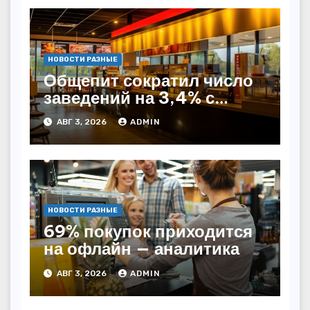
НОВОСТИ РАЗНЫЕ
Общепит сократил число
заведений на 3,4% с
начала года — INFOLine
АВГ 3, 2026
ADMIN
НОВОСТИ РАЗНЫЕ
69% покупок приходится
на офлайн — аналитика
АВГ 3, 2026
ADMIN