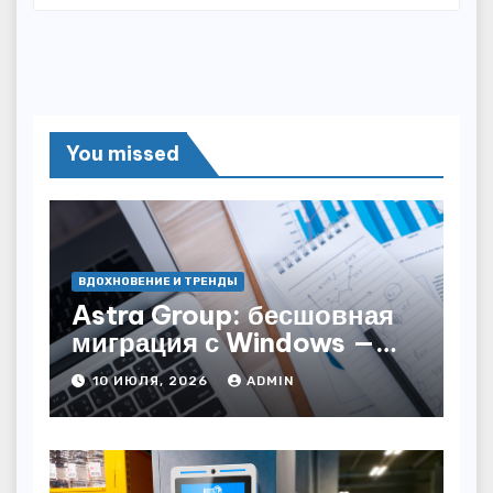
You missed
ВДОХНОВЕНИЕ И ТРЕНДЫ
Astra Group: бесшовная
миграция с Windows —
как сохранить бизнес-
10 ИЮЛЯ, 2026
ADMIN
непрерывность