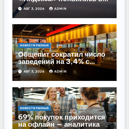
Казахстане
АВГ 3, 2026
ADMIN
НОВОСТИ РАЗНЫЕ
Общепит сократил число
заведений на 3,4% с
начала года — INFOLine
АВГ 3, 2026
ADMIN
НОВОСТИ РАЗНЫЕ
69% покупок приходится
на офлайн — аналитика