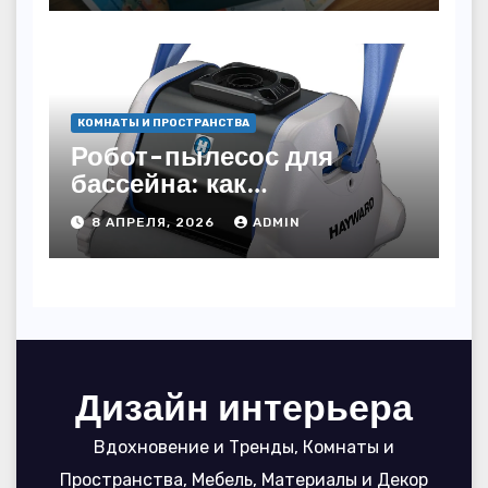
КОМНАТЫ И ПРОСТРАНСТВА
Робот-пылесос для
бассейна: как
пользоваться, чтобы
8 АПРЕЛЯ, 2026
ADMIN
вода блестела, а
устройство служило 7
сезонов
Дизайн интерьера
Вдохновение и Тренды, Комнаты и
Пространства, Мебель, Материалы и Декор