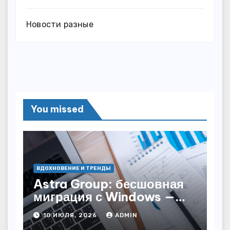
Новости разные
You missed
ВДОХНОВЕНИЕ И ТРЕНДЫ
Astra Group: бесшовная
миграция с Windows —
как сохранить бизнес-
10 ИЮЛЯ, 2026
ADMIN
непрерывность