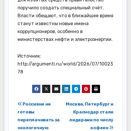
поручило создать специальный счёт.
Власти обещают, что в ближайшее время
станут известны новые имена
коррупционеров, особенно в
министерствах нефти и электроэнергии.
Источник:
http://argumenti.ru/world/2026/07/10023
78
Навигация
Россияне не
Москва, Петербург и
готовы
Краснодар стали
по
переплачивать за
лидерами по числу
записям
экологичную
кофеен